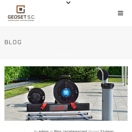
BLOG
HOME
/
BLOG
admin
Blog
Uncategorized
3 lutego,
By
In
,
Posted