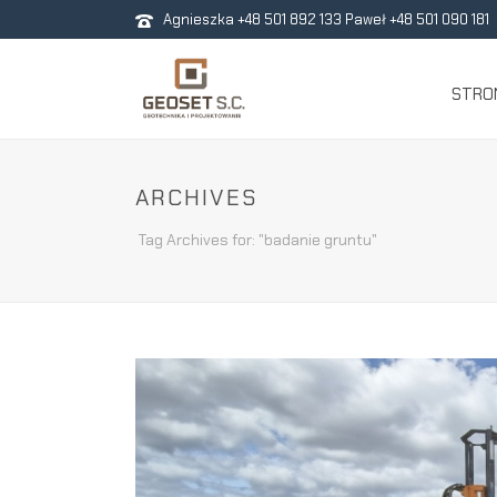
Agnieszka +48 501 892 133 Paweł +48 501 090 181
STRO
ARCHIVES
Tag Archives for: "badanie gruntu"