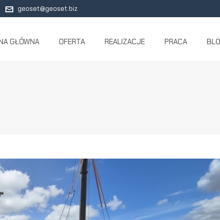
geoset@geoset.biz
NA GŁÓWNA
OFERTA
REALIZACJE
PRACA
BL