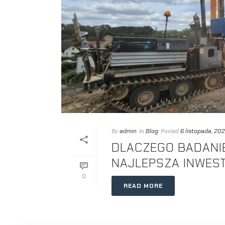
admin
Blog
6 listopada, 20
By
In
Posted
DLACZEGO BADANI
NAJLEPSZA INWES
0
READ MORE