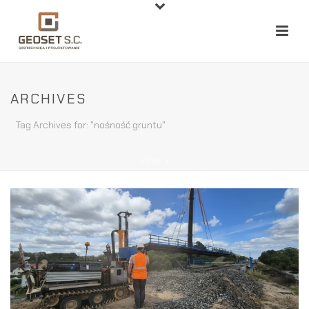
ARCHIVES
Tag Archives for: "nośność gruntu"
HOME
/